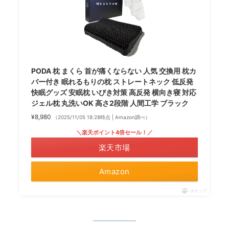
PODA 枕 まくら 首が痛くならない 人気 交換用 枕カ
バー付き 眠れるもりの枕 ストレートネック 低反発
快眠グッズ 安眠枕 いびき対策 高反発 横向き寝 対応
ジェル枕 丸洗いOK 高さ2段階 人間工学 ブラック
¥8,980
（2025/11/05 18:28時点 | Amazon調べ）
＼楽天ポイント4倍セール！／
楽天市場
Amazon
ポチップ