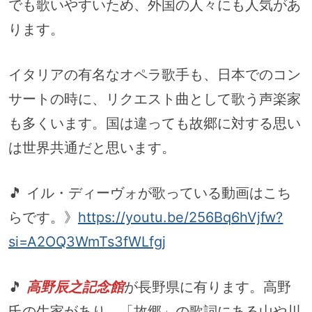
でも歌いやすいため、外国の人々にも人気があ
ります。
イタリアの有名なオペラ歌手も、日本でのコン
サートの時に、リクエスト曲として歌う声楽家
も多くいます。国は違っても故郷に対する思い
は世界共通だと思います。
🎵 イル・ディーヴォが歌っている動画はこち
らです。》
https://youtu.be/256Bq6hVjfw?
si=A2OQ3WmTs3fWLfgj
🎵
高野辰之記念館
が長野県に有ります。高野
氏の生家があり、「故郷」の歌詞にある山や川