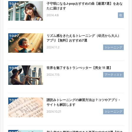
子守唄になるJ-popおすすめの曲【厳選7選】をあな
TOP
たに届けます
2024.4.6
歌
リズム感をきたえるトレーニング（幼児から大人）
TOP
アプリ【無料】おすすめ7選
2024.11.2
トレーニング
世界を魅了するトランぺッター【男女 11 選】
TOP
2024.7.15
アーティスト
譜読みトレーニングの練習方法は？コツやアプリ・
TOP
サイトも解説します
2024.10.21
トレーニング