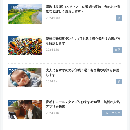
唱歌【故郷】(ふるさと）の歌詞の意味、作られた背
TOP
景など詳しく説明します♪
2024.10.10
歌
楽器の難易度ランキング1６選！初心者向けの選び方
TOP
も解説します
2024.6.16
楽器
大人におすすめの子守唄５選！有名曲や歌詞も解説
TOP
します
2024.3.4
歌
音感トレーニングアプリおすすめ10選！無料の人気
TOP
アプリを厳選
2024.4.16
トレーニング