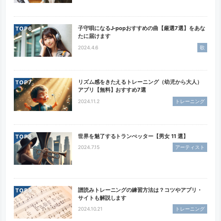
子守唄になるJ-popおすすめの曲【厳選7選】をあな
TOP
たに届けます
2024.4.6
歌
リズム感をきたえるトレーニング（幼児から大人）
TOP
アプリ【無料】おすすめ7選
2024.11.2
トレーニング
世界を魅了するトランぺッター【男女 11 選】
TOP
2024.7.15
アーティスト
譜読みトレーニングの練習方法は？コツやアプリ・
TOP
サイトも解説します
2024.10.21
トレーニング