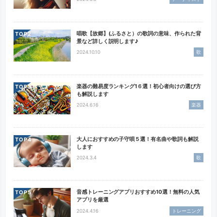
唱歌【故郷】(ふるさと）の歌詞の意味、作られた背
TOP
景など詳しく説明します♪
2024.10.10
歌
楽器の難易度ランキング1６選！初心者向けの選び方
TOP
も解説します
2024.6.16
楽器
大人におすすめの子守唄５選！有名曲や歌詞も解説
TOP
します
2024.3.4
歌
音感トレーニングアプリおすすめ10選！無料の人気
TOP
アプリを厳選
2024.4.16
トレーニング