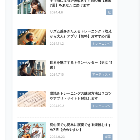
子守唄になるJ-popおすすめの曲【厳選
TOP
7選】をあなたに届けます
2024.4.6
歌
リズム感をきたえるトレーニング（幼児
TOP
から大人）アプリ【無料】おすすめ7選
2024.11.2
トレーニング
世界を魅了するトランぺッター【男女 11
TOP
選】
2024.7.15
アーティスト
譜読みトレーニングの練習方法は？コツ
TOP
やアプリ・サイトも解説します
2024.10.21
トレーニング
初心者でも簡単に演奏できる楽器おすす
TOP
め7選【始めやすい】
2024.9.23
楽器