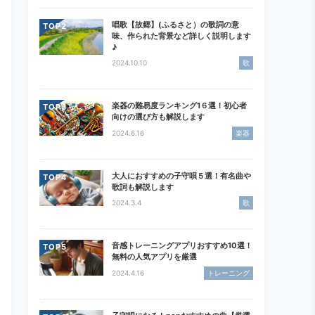
唱歌【故郷】(ふるさと）の歌詞の意
TOP
味、作られた背景など詳しく説明します
♪
2024.10.10
歌
楽器の難易度ランキング1６選！初心者
TOP
向けの選び方も解説します
2024.6.16
楽器
大人におすすめの子守唄５選！有名曲や
TOP
歌詞も解説します
2024.3.4
歌
音感トレーニングアプリおすすめ10選！
TOP
無料の人気アプリを厳選
2024.4.16
トレーニング