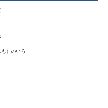
宴
いた
しも）のいろ