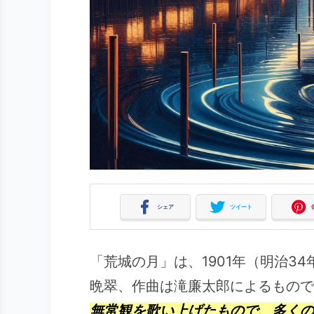
シェア
ツイート
「荒城の月」は、1901年（明治3
晩翠、作曲は滝廉太郎によるもので
無常観を歌い上げたもので、多くの