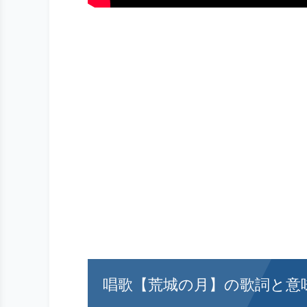
唱歌【荒城の月】の歌詞と意