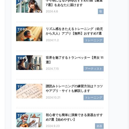
子守唄になるJ-popおすすめの曲【厳選
TOP
7選】をあなたに届けます
2024.4.6
歌
リズム感をきたえるトレーニング（幼児
TOP
から大人）アプリ【無料】おすすめ7選
2024.11.2
トレーニング
世界を魅了するトランぺッター【男女 11
TOP
選】
2024.7.15
アーティスト
譜読みトレーニングの練習方法は？コツ
TOP
やアプリ・サイトも解説します
2024.10.21
トレーニング
初心者でも簡単に演奏できる楽器おすす
TOP
め7選【始めやすい】
2024.9.23
楽器