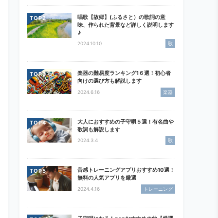
唱歌【故郷】(ふるさと）の歌詞の意
TOP
味、作られた背景など詳しく説明します
♪
2024.10.10
歌
楽器の難易度ランキング1６選！初心者
TOP
向けの選び方も解説します
2024.6.16
楽器
大人におすすめの子守唄５選！有名曲や
TOP
歌詞も解説します
2024.3.4
歌
音感トレーニングアプリおすすめ10選！
TOP
無料の人気アプリを厳選
2024.4.16
トレーニング