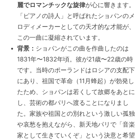
麗でロマンチックな旋律
が心に響きます。
「ピアノの詩人」と呼ばれたショパンのメ
ロディメーカーとしての天才的な才能が、
この一曲に凝縮されています。
背景：
ショパンがこの曲を作曲したのは
1831年〜1832年頃。彼が21歳〜22歳の時
です。当時のポーランドはロシアの支配下
にあり、祖国で革命（11月蜂起）が勃発し
たため、ショパンは若くして故郷をあとに
し、芸術の都パリへ渡ることになりまし
た。家族や祖国との別れという激しい孤独
や哀愁を抱えながら、新天地パリで「音楽
家として生きていくぞ」という決意と希望