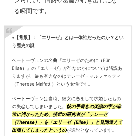
ンらしい、情熱や葛藤がむき出しにな
る瞬間です。
◦
【背景】：「エリーゼ」とは一体誰だったのか？とい
う歴史の謎
ベートーヴェンの名曲『エリーゼのために（Für
Elise）』の「エリーゼ」が誰なのかについては諸説あ
りますが、最も有力なのはテレーゼ・マルファッティ
（Therese Malfatti）という女性です。
ベートーヴェンは当時、彼女に恋をして求婚したもの
の失恋してしまいました。
彼の手書きの楽譜の字が非
常に汚かったため、後世の研究者が「テレーゼ
（Therese）」を「エリーゼ（Elise）」と
見間違えて
出版してしまった
というの
が通説となっています。