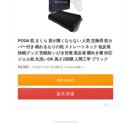
PODA 枕 まくら 首が痛くならない 人気 交換用 枕カ
バー付き 眠れるもりの枕 ストレートネック 低反発
快眠グッズ 安眠枕 いびき対策 高反発 横向き寝 対応
ジェル枕 丸洗いOK 高さ2段階 人間工学 ブラック
¥8,980
（2025/11/05 18:28時点 | Amazon調べ）
Amazon
楽天市場
ポチップ