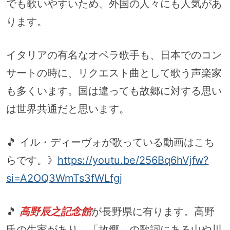
でも歌いやすいため、外国の人々にも人気があ
ります。
イタリアの有名なオペラ歌手も、日本でのコン
サートの時に、リクエスト曲として歌う声楽家
も多くいます。国は違っても故郷に対する思い
は世界共通だと思います。
🎵 イル・ディーヴォが歌っている動画はこち
らです。》
https://youtu.be/256Bq6hVjfw?
si=A2OQ3WmTs3fWLfgj
🎵
高野辰之記念館
が長野県に有ります。高野
氏の生家があり、「故郷」の歌詞にある山や川