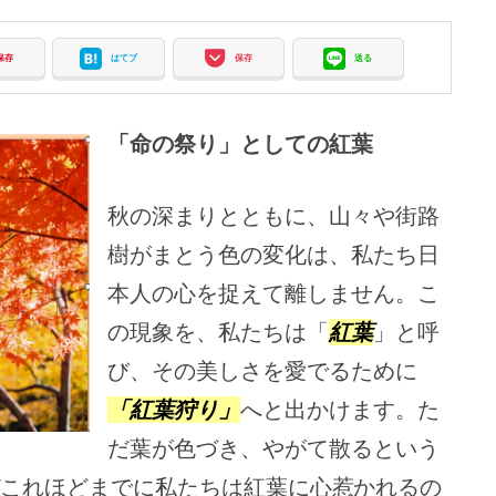
保存
はてブ
保存
送る
「命の祭り」としての紅葉
秋の深まりとともに、山々や街路
樹がまとう色の変化は、私たち日
本人の心を捉えて離しません。こ
の現象を、私たちは「
紅葉
」と呼
び、その美しさを愛でるために
「
紅葉狩り
」
へと出かけます。た
だ葉が色づき、やがて散るという
これほどまでに私たちは紅葉に心惹かれるの