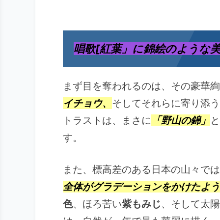
唱歌[紅葉」に錦絵のような
まず目を奪われるのは、その豪華絢
イチョウ
、
そしてそれらに寄り添う
トラストは、まさに
「
野山の錦
」
と
す。
また、標高差のある日本の山々では
全体が
グラデーション
をかけたよう
色
、ほろ苦い
紫もみじ
、そして太陽