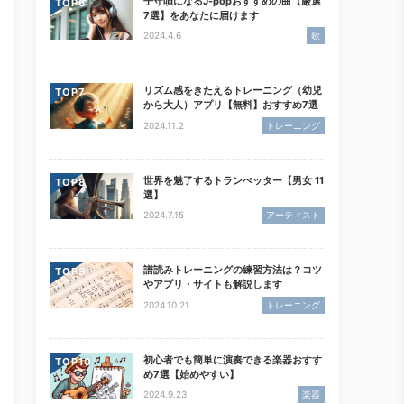
子守唄になるJ-popおすすめの曲【厳選
TOP
7選】をあなたに届けます
2024.4.6
歌
リズム感をきたえるトレーニング（幼児
TOP
から大人）アプリ【無料】おすすめ7選
2024.11.2
トレーニング
世界を魅了するトランぺッター【男女 11
TOP
選】
2024.7.15
アーティスト
譜読みトレーニングの練習方法は？コツ
TOP
やアプリ・サイトも解説します
2024.10.21
トレーニング
初心者でも簡単に演奏できる楽器おすす
TOP
め7選【始めやすい】
2024.9.23
楽器