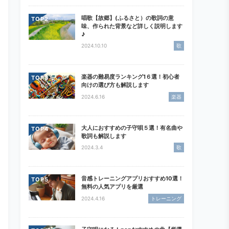
唱歌【故郷】(ふるさと）の歌詞の意
TOP
味、作られた背景など詳しく説明します
♪
2024.10.10
歌
楽器の難易度ランキング1６選！初心者
TOP
向けの選び方も解説します
2024.6.16
楽器
大人におすすめの子守唄５選！有名曲や
TOP
歌詞も解説します
2024.3.4
歌
音感トレーニングアプリおすすめ10選！
TOP
無料の人気アプリを厳選
2024.4.16
トレーニング