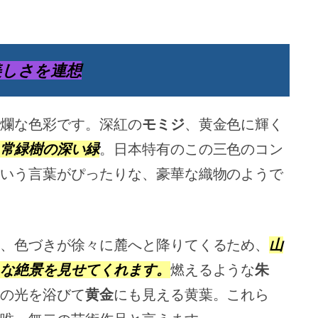
美しさを連想
爛な色彩です。深紅の
モミジ
、黄金色に輝く
常緑樹の深い緑
。日本特有のこの三色のコン
いう言葉がぴったりな、豪華な織物のようで
、色づきが徐々に麓へと降りてくるため、
山
な絶景を見せてくれます。
燃えるような
朱
の光を浴びて
黄金
にも見える黄葉。これら